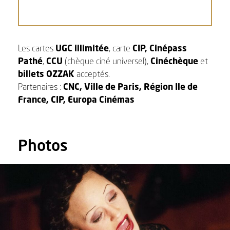
Les
cartes
UGC
illimitée
, carte
CIP, Cinépass
Pathé
,
CCU
(chèque ciné universel),
Cinéchèque
et
billets OZZAK
acceptés.
Partenaires :
CNC, Ville de Paris, Région Ile de
France, CIP, Europa Cinémas
Photos