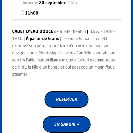
Dimanche
20 septembre
2026
À
11h00
CADET D'EAU DOUCE
de Buster Keaton
|
U.S.A. - 1928 -
1H10
| À partir de 6 ans |
Le jeune William Canfield
retrouve son père propriétaire d’un vieux bateau qui
navigue sur le Mississippi. Le vieux Canfield voudrait que
son fils l’aide mais William a mieux a faire, il est amoureux
de Kitty, la fille d’un banquier qui possede un magnifique
steamer.
RÉSERVER
RÉSERVER
EN SAVOIR +
EN SAVOIR +