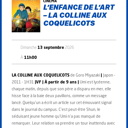
CINÉMA
L’ENFANCE DE L’ART
– LA COLLINE AUX
COQUELICOTS
Dimanche
13 septembre
2026
À
11h00
LA COLLINE AUX COQUELICOTS
de Goro Miyazaki
|
Japon -
2011 - 1H31
|VF | À partir de 9
ans |
Umi est lycéenne,
chaque matin, depuis que son père a disparu en mer, elle
hisse face à la baie deux pavillons, comme un message
lancé. Quelqu’un a écrit un article sur cet émouvant signal
dans le journal du campus. C’est peut-être Shun, le
séduisant jeune homme qu’Umi n’a pas manqué de
remarquer. Leur relation va prendre un tour inattendu avec