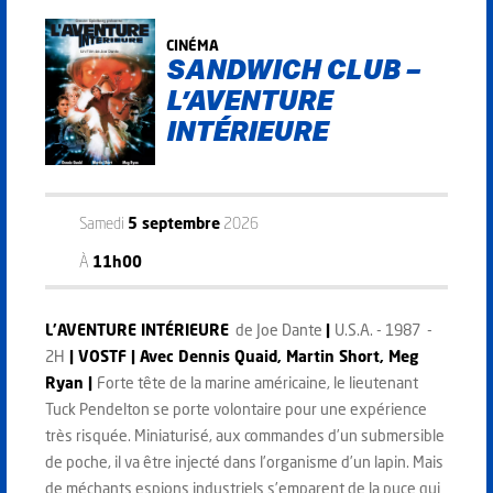
CINÉMA
SANDWICH CLUB –
L’AVENTURE
INTÉRIEURE
Samedi
5 septembre
2026
À
11h00
L'AVENTURE INTÉRIEURE
de Joe Dante
|
U.S.A. - 1987 -
2H
| VOSTF |
Avec Dennis Quaid, Martin Short, Meg
Ryan |
Forte tête de la marine américaine, le lieutenant
Tuck Pendelton se porte volontaire pour une expérience
très risquée. Miniaturisé, aux commandes d’un submersible
de poche, il va être injecté dans l’organisme d’un lapin. Mais
de méchants espions industriels s’emparent de la puce qui