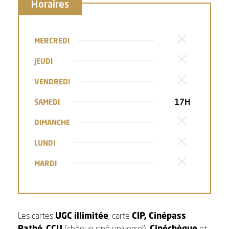
Horaires
MERCREDI
JEUDI
VENDREDI
17H
SAMEDI
DIMANCHE
LUNDI
MARDI
Les
cartes
UGC
illimitée
, carte
CIP, Cinépass
Pathé
,
CCU
(chèque ciné universel),
Cinéchèque
et