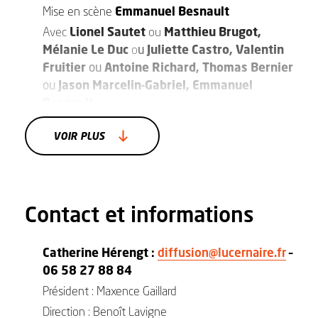
Mise en scène
Emmanuel Besnault
Avec
Lionel Sautet
ou
Matthieu Brugot,
Mélanie Le Duc
o
u
Juliette Castro, Valentin
Fruitier
ou
Antoine Richard, Thomas Bernier
ou
Jason Marcelin-Gabriel, Emmanuel
Besnault.
Lumières
Cyril Manetta
VOIR PLUS
Scénographie
Emmanuel Besnault
Musique
Manuel Le Velly
Régie
Clément Lefèvre
Contact et informations
Catherine Hérengt :
diffusion@lucernaire.fr
–
06 58 27 88 84
Président : Maxence Gaillard
Direction : Benoît Lavigne