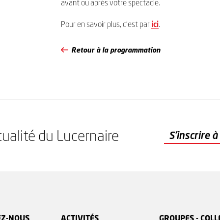
avant ou après votre spectacle.
Pour en savoir plus, c’est par
ici
.
Retour à la programmation
tualité du Lucernaire
S'inscrire à la newsletter
S'inscrire 
EZ-NOUS
ACTIVITÉS
GROUPES - COLL