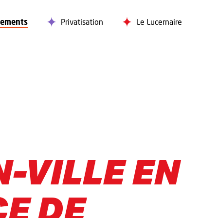
nements
Privatisation
Le Lucernaire
N-VILLE EN
E DE