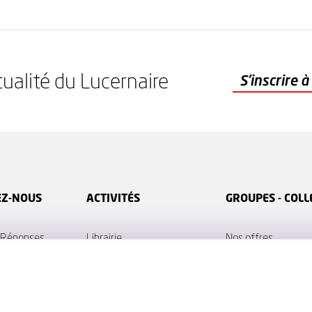
tualité du Lucernaire
S'inscrire à la newsletter
S'inscrire 
EZ-NOUS
ACTIVITÉS
GROUPES - COLL
/ Réponses
Librairie
Nos offres
 particulière ?
Diffusion
Fiches techniques
re
École
ACCEPT