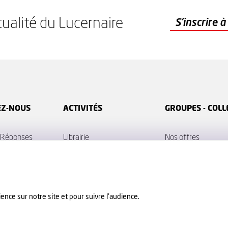
tualité du Lucernaire
S'inscrire à la newsletter
S'inscrire 
EZ-NOUS
ACTIVITÉS
GROUPES - COLL
/ Réponses
Librairie
Nos offres
 particulière ?
Diffusion
Fiches techniques
re
École
ACCEPT
ence sur notre site et pour suivre l'audience.