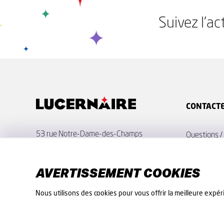
Suivez l'ac
CONTACT
53 rue Notre-Dame-des-Champs
Questions 
75006 Paris
Une demande
Billetterie :
AVERTISSEMENT COOKIES
Le Lucernai
01 45 44 57 34
Nous utilisons des cookies pour vous offrir la meilleure expéri