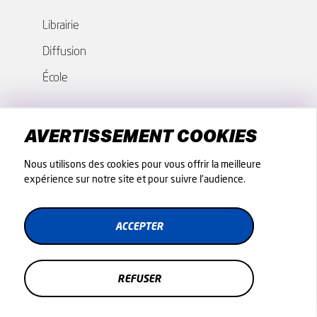
Librairie
Diffusion
École
GROUPES - COLLECTIVITÉS
AVERTISSEMENT COOKIES
Nos offres
Nous utilisons des cookies pour vous offrir la meilleure
expérience sur notre site et pour suivre l'audience.
Fiches techniques
ACCEPTER
CONDITIONS GÉNÉRALES DE VENTE
MENTIONS LÉGALES
POLITIQUE DE CONFIDENTIALITÉ
REFUSER
COOKIES