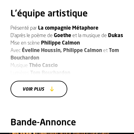
L'équipe artistique
Présenté par
La compagnie Métaphore
D’après le poème de
Goethe
et la musique de
Dukas
Mise en scène
Philippe Calmon
Avec
Éveline Houssin, Philippe Calmon
et
Tom
Bouchardon
Musique
Théo Cascio
Lumières
Tom Bouchardon
Costumes
Cie Métaphore
Décor et marionnettes
Philippe Calmon
VOIR PLUS
Production
Compagnie métaphore
Partenaires et soutiens
Adami, le théâtre des
roches de la direction du développement
culturel de Montreuil, les villes de Bures sur
Bande-Annonce
Yvette, Bonneuil sur Marne, Garches, le TLM à
Meaux et Rueil culture loisirs.